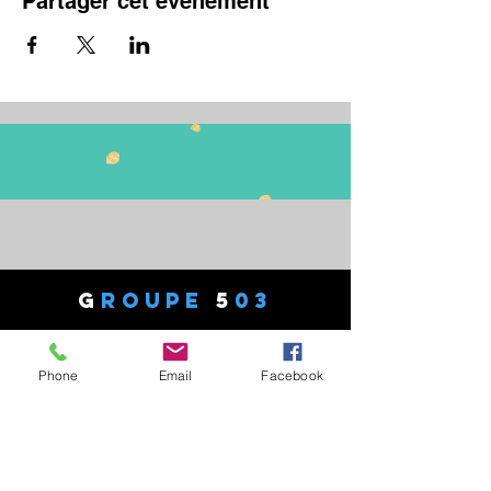
Partager cet événement
G
ROUPE
5
03
17 Av du Général LECLERC
Phone
Email
Facebook
77330 - OZOIR LA FERRIERE
Tél :
06 82 27 49 90
president.audaxg503@gmail.com
C
ONTACTS