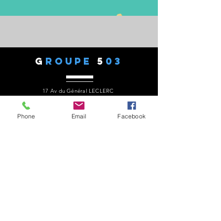
G
ROUPE
5
03
17 Av du Général LECLERC
77330 - OZOIR LA FERRIERE
Tél :
06 82 27 49 90
president.audaxg503@gmail.com
Phone
Email
Facebook
C
ONTACTS
Alain ROUSSEAU
Président
:
06 82 27 49 90
Geneviève ESCALAÏS
Trésorière
:
06 67 50 29 62
Sylvie SANTOS
Secrétaire :
06
Gérard LAURENT
Site web
:
06 68 46 84 99