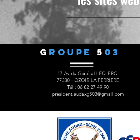
G
ROUPE
5
03
17 Av du Général LECLERC
77330 - OZOIR LA FERRIERE
Tél : 06 82 27 49 90
president.audaxg503@gmail.com