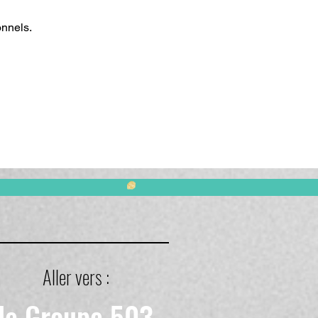
onnels.
Aller vers :
le Groupe 503