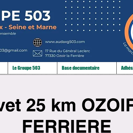
Le Groupe 503
Base documentaire
Adhés
vet 25 km OZOI
FERRIERE