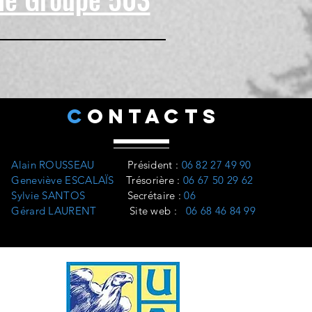
C
ONTACTS
Alain ROUSSEAU
Président
:
06 82 27 49 90
Geneviève ESCALAÏS
Trésorière
:
06 67 50 29 62
Sylvie SANTOS
Secrétaire :
06
Gérard LAURENT
Site web
:
06 68 46 84 99