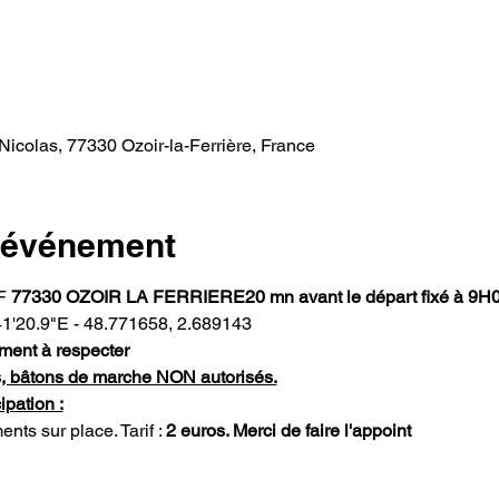
 Nicolas, 77330 Ozoir-la-Ferrière, France
l'événement
F 
77330 OZOIR LA FERRIERE
20 mn avant le départ fixé à 9H
1'20.9"E - 48.771658, 2.689143
ent à respecter
us, bâtons de marche NON autorisés.
ipation :
s sur place. Tarif : 
2 euros. Merci de faire l'appoint