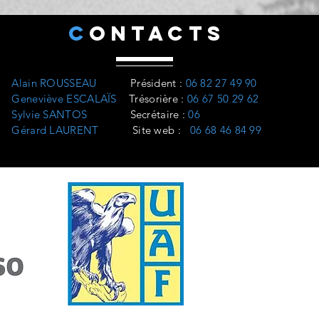
C
ONTACTS
Alain ROUSSEAU
Président
:
06 82 27 49 90
Geneviève ESCALAÏS
Trésorière
:
06 67 50 29 62
Sylvie SANTOS
Secrétaire :
06
Gérard LAURENT
Site web
:
06 68 46 84 99