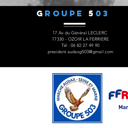
G
ROUPE
5
03
17 Av du Général LECLERC
77330 - OZOIR LA FERRIERE
Tél : 06 82 27 49 90
president.audaxg503@gmail.com