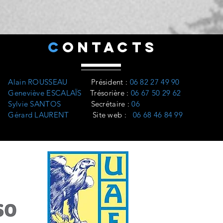
C
ONTACTS
Alain ROUSSEAU
Président
:
06 82 27 49 90
Geneviève ESCALAÏS
Trésorière
:
06 67 50 29 62
Sylvie SANTOS
Secrétaire :
06
Gérard LAURENT
Site web
:
06 68 46 84 99