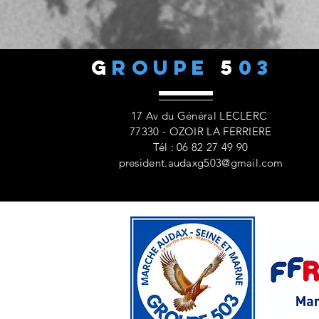
G
ROUPE
5
03
17 Av du Général LECLERC
77330 - OZOIR LA FERRIERE
Tél : 06 82 27 49 90
president.audaxg503@gmail.com