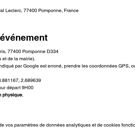
l Leclerc, 77400 Pomponne, France
l'événement
aris, 77400 Pomponne D334
 et de la mairie).
ndiqué par Google est erroné, prendre les coordonnées GPS, ou
8.881167, 2.689639
our départ 9H00
n physique
,
e vos paramètres de données analytiques et de cookies foncti