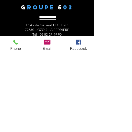
G
ROUPE
5
03
17 Av du Général LECLERC
77330 - OZOIR LA FERRIERE
Tél :
06 82 27 49 90
president.audaxg503@gmail.com
Phone
Email
Facebook
C
ONTACTS
Alain ROUSSEAU
Président
:
06 82 27 49 90
Geneviève ESCALAÏS
Trésorière
:
06 67 50 29 62
Sylvie SANTOS
Secrétaire :
06
Gérard LAURENT
Site web
:
06 68 46 84 99