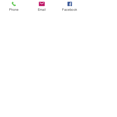
Phone
Email
Facebook
APPUI LOGISTIQUE
VOUS SOUHAITEZ
NOUS AIDER ?
S'inscrire