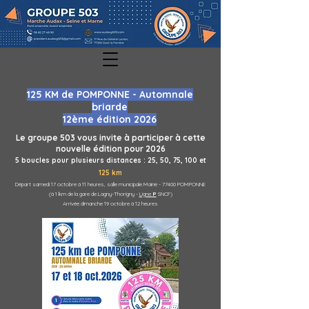
125 KM de POMPONNE - Automnale
briarde
12ème édition 2026
Le gro
upe 503 vous invite à participer à cette
nouvelle édition pour 2026
5 boucles pour plusieurs
distances :
25,
5
0, 75,
100 et
125 km
Départ samedi 17 octobre à 11 he
ures, salle municipale Mairie - 77400 POMPONNE
(à 1 km de la gare de Lagny-Th
origny -
Ligne
P
SNCF)
Arrivée dimanche 19 octobre à 12 heures