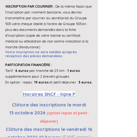
I
NSCRIPTION PAR COURRIER :
De la même façon que
l'inscription par virement bancaire, vous devrez
transmettre par courrier au secrétariat du Groupe
503 votre chèque libellé à l'ordre de Groupe 503 en
plus des documents demandés dans la fiche
d'inscription (copie de votre licence ou certificat
médical ou attestation de non contre-indication à la
marche d'endurance).
Votre inscription ne sera validée qu'après
réception des pièces demandées.
PARTICIPATION FINANCIÈRE :
Tarif :
6 euros
par tranche de 25 km -
1 euros
supplémentaire pour 2 brevets groupés
En option : repas :
19 euros
et petit déjeuner :
3 euros.
Horaires SNCF - ligne P
Clôture des inscriptio
ns le
mardi
13
octobre
2026
(option repas et petit-
déjeuner)
Clôture des inscriptio
ns le
vendredi 16