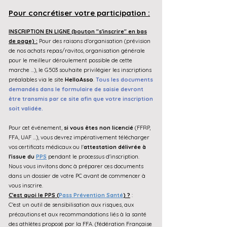
Pour
concréti
ser
votre participation :
INSCR
IPTION EN LIGNE
(bouton "s'inscrire" en bas
de page)
:
P
our des raisons d'organisation (prévision
de nos achats repas/ravitos, organisation générale
pour le meilleur déroulement possible de cette
marche ...), le G503 souhaite
privilégier
les inscriptions
préalables via
l
e site
HelloAsso
.
Tous les documents
demandés
dans le formulaire de saisie
devront
être transmis par ce site afin que votre inscription
soit validée.
Pour cet événement,
si vous êtes non licencié
(FFRP,
FFA, UAF ...), vous devrez impérativement télécharger
vos certificats médicaux ou l'
attestation délivrée à
l'issue du
PPS
pendant le processus d'inscription.
Nous vous invitons donc à préparer ces documents
dans un dossier de votre PC avant de commencer à
vous inscrire.
C'est quoi le PPS (
Pass Prévention Santé
) ?
:
C'est un outil de sensibilisation aux risques, aux
précautions et aux recommandations liés à la santé
des athlètes proposé par la FFA. (fédération Française