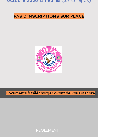
octobre 2026
12 heures
(SANS repas)
PAS D'INSCRIPTIONS SUR PLACE
Documents à télécharger avant de vous inscrire
REGLEMENT