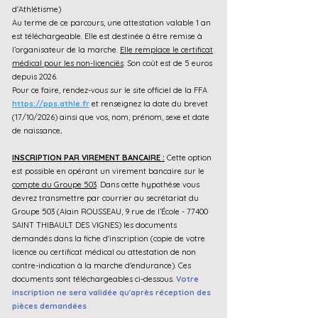
d'Athlétisme)
Au terme de ce parcours, une attestation valable 1 an
est téléchargeable. Elle est destinée à être remise à
l’organisateur de la marche.
Elle remplace le certificat
médical pour les non-licenciés
. Son coût est de 5 euros
depuis 2026.
Pour ce faire, rendez-vous sur le site officiel de la FFA
https://pps.athle.fr
et renseignez la date du brevet
(17/10/2026) ainsi que vos, nom, prénom, sexe et date
de naissance
.
INSCRIPTION PAR VIREMENT BANCAIRE :
Cette option
est possible en opérant un virement bancaire sur le
compte du Groupe 503
. Dans cette hypothèse vous
devrez transmettre par courrier au s
ecrétariat du
Groupe 503 (Alain ROUSSEAU, 9 rue de l’École - 77400
SAINT THIBAULT DES VIGNES) les documents
demandés dans la fiche d'inscription (copie de votre
licence ou certificat médical ou attestation de non
contre-indication à la marche d'endurance). Ces
documents sont téléchargeables ci-dessous.
Votre
inscription ne sera validée qu'après réception des
pièces demandées