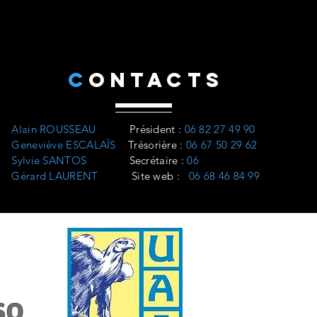
C
ONTACTS
Alain ROUSSEAU
Président
:
06 82 27 49 90
Geneviève ESCALAÏS
Trésorière
:
06 67 50 29 62
Sylvie SANTOS
Secrétaire :
06
Gérard LAURENT
Site web
:
06 68 46 84 99