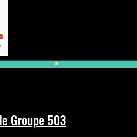
Aller vers :
le Groupe 503