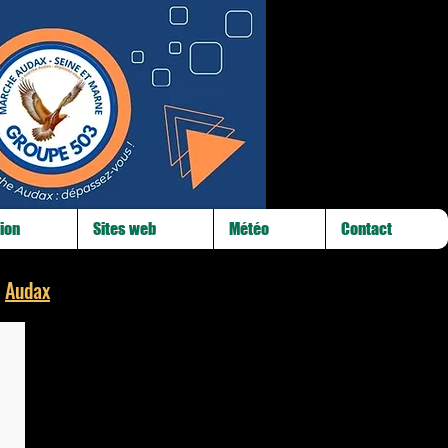
ion
Sites web
Météo
Contact
s
Audax