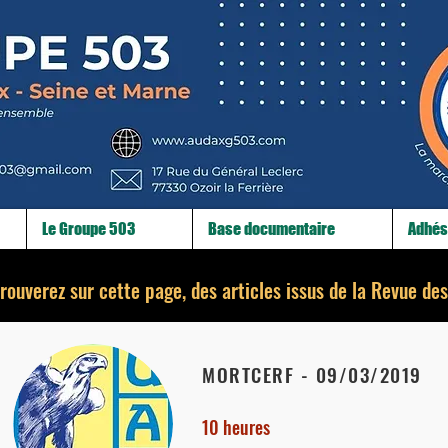
Le Groupe 503
Base documentaire
Adhés
rouverez sur cette page, des articles issus de la Revue de
MORTCERF - 09/03/2019
10 heures