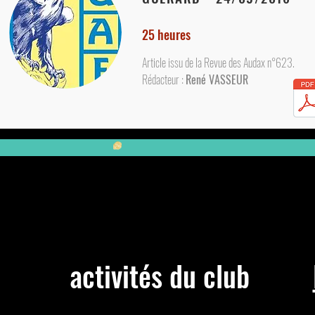
25 heures
Article issu de la Revue des Audax n°623.
Rédacteur :
René VASSEUR
Aller vers :
activités du club