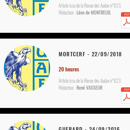
Article issu de la Revue des Audax n°623.
Rédacteur :
Léon de MONTREUIL
MORTCERF - 22/09/2018
20 heures
Article issu de la Revue des Audax n°623.
Rédacteur :
René VASSEUR
GUERARD - 24/09/2016