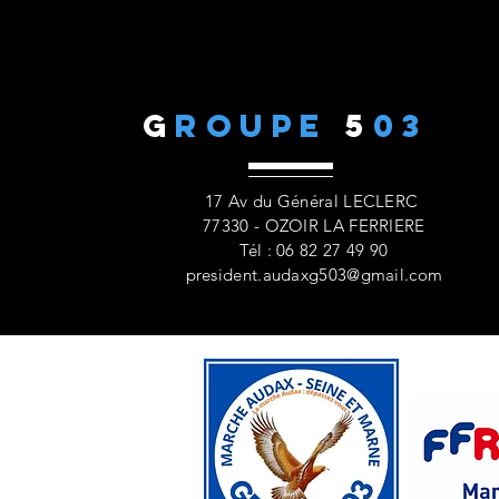
G
ROUPE
5
03
17 Av du Général LECLERC
77330 - OZOIR LA FERRIERE
Tél : 06 82 27 49 90
president.audaxg503@gmail.com