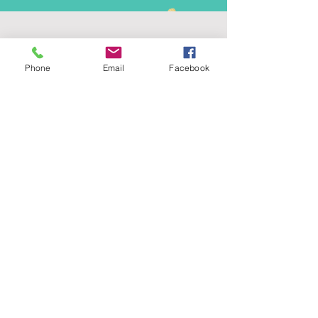
Phone
Email
Facebook
G
ROUPE
5
03
17 Av du Général LECLERC
77330 - OZOIR LA FERRIERE
Tél :
06 82 27 49 90
president.audaxg503@gmail.com
C
ONTACTS
Alain ROUSSEAU
Président
:
06 82 27 49 90
Geneviève ESCALAÏS
Trésorière
:
06 67 50 29 62
Sylvie SANTOS
Secrétaire :
06
Gérard LAURENT
Site web
:
06 68 46 84 99