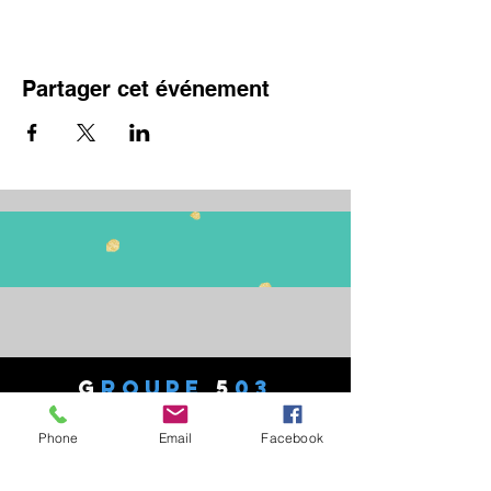
Partager cet événement
G
ROUPE
5
03
Phone
Email
Facebook
17 Av du Général LECLERC
77330 - OZOIR LA FERRIERE
Tél :
06 82 27 49 90