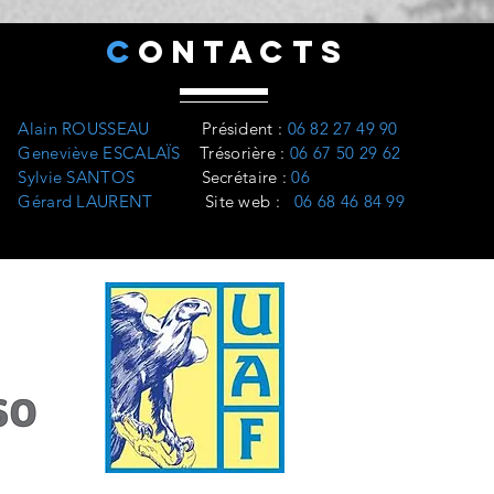
C
ONTACTS
Alain ROUSSEAU
Président
:
06 82 27 49 90
Geneviève ESCALAÏS
Trésorière
:
06 67 50 29 62
Sylvie SANTOS
Secrétaire :
06
Gérard LAURENT
Site web
:
06 68 46 84 99