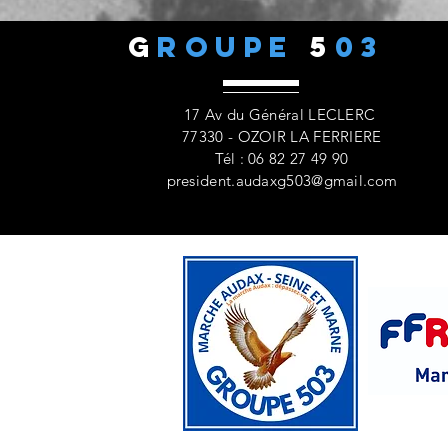
G
ROUPE
5
03
17 Av du Général LECLERC
77330 - OZOIR LA FERRIERE
Tél : 06 82 27 49 90
president.audaxg503@gmail.com