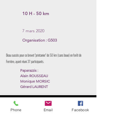
10 H - 50 km
7 mars 2020
Organisation : G503
Beau succès pour ce brevet "printanier" de 50 km (sans boue) en forêt de
Ferrière, ayant réuni 37 participants.
Paparazzis :
Alain ROUSSEAU
Monique MORSIC
Gérard LAURENT
Liens albums
Lire
Phone
Email
Facebook