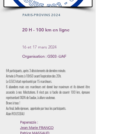
PARIS-PROVINS 2024
20 H - 100 km en ligne
16 et 17 mars 2024
Organisation : G503 -UAF
64 participants, après 3 désistements de dernière minute.
Arrivée à Provins à 10h50 avant l'expiration des 20h.
Le G503 était représenté par 15 marcheurs.
6 abandons mais ces marcheurs ont donné leur maximum et ils doivent être
associés à nos félicitations. Il n'est pas si facile de couvrir 100 km, épreuve
représentant l'ADN de l'audax, à allure soutenue.
Bravo à tous !
Au final, belle épreuve, appréciée par tous les participants.
Alain ROUSSEAU
Paparazzis :
Jean Marie FRANCO
Patrice MASSAUD