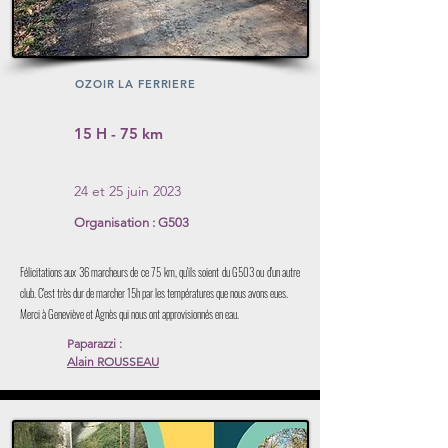
OZOIR LA FERRIERE
15 H - 75 km
24 et 25 juin 2023
Organisation : G503
Félicitations aux 36 marcheurs de ce 75 km, qu'ils soient du G503 ou d'un autre
club. C'est très dur de marcher 15h par les températures que nous avons eues.
Merci à Geneviève et Agnès qui nous ont approvisionnés en eau.
Paparazzi :
Alain ROUSSEAU
Lien sur les noms
Voir