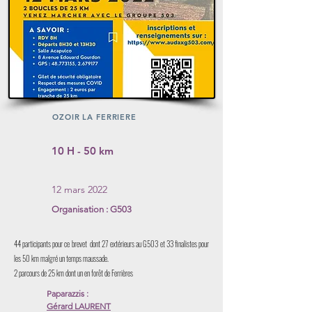
OZOIR LA FERRIERE
10 H - 50 km
12 mars 2022
Organisation : G503
44 participants pour ce brevet dont 27 extérieurs au G503 et 33 finalistes pour
les 50 km malgré un temps maussade.
2 parcours de 25 km dont un en forêt de Ferrières
Paparazzis :
Gérard LAURENT