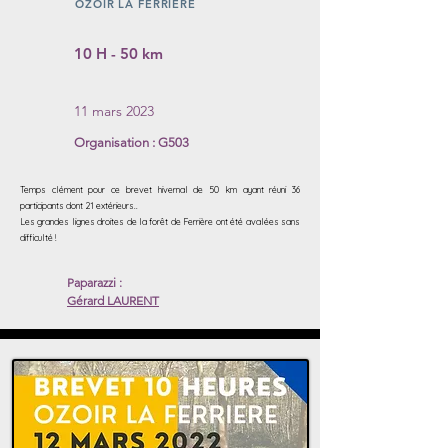
OZOIR LA FERRIERE
10 H - 50 km
11 mars 2023
Organisation : G503
​Temps clément pour ce brevet hivernal de 50 km ayant réuni 36
participants dont 21 extérieurs..
Les grandes lignes droites de la forêt de Ferrière ont été avalées sans
difficulté !
Paparazzi :
Gérard LAURENT
Lien sur les noms
Voir