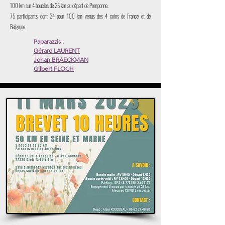
100 km sur 4 boucles de 25 km au départ de Pomponne.
75 participants dont 34 pour 100 km venus des 4 coins de France et de
Belgique.
Paparazzis :
Gérard LAURENT
Johan BRAECKMAN
Gilbert FLOCH
Lien sur les noms
Voir