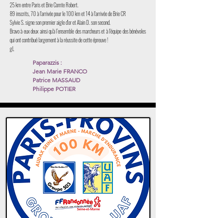
25 km entre Paris et Brie Comte Robert.
89 inscrits, 70 à l'arrivée pour le 100 km et 14 à l'arrivée de Brie CR
Sylvie S. signe son premier aigle d'or et Alain D. son second.
Bravo à eux deux ainsi qu'à l’ensemble des marcheurs et à l'équipe des bénévoles
qui ont contribué largement à la réussite de cette épreuve !
gL
Paparazzis :
Jean Marie FRANCO
Patrice MASSAUD
Philippe POTIER
Lien sur les noms