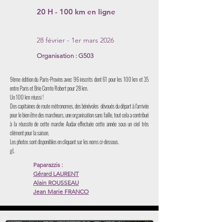
20 H - 100 km en ligne
28 février - 1er mars 2026
Organisation : G503
9ème édition du Paris-Provins avec 96 inscrits dont 61 pour les 100 km et 35
entre Paris et Brie Comte Robert pour 28 km.
Un 100 km réussi !
Des capitaines de route métronomes, des bénévoles dévoués du départ à l'arrivée
pour le bien être des marcheurs, une organisation sans faille, tout cela a contribué
à la réussite de cette marche Audax effectuée cette année sous un ciel très
clément pour la saison.
Les photos sont disponibles en cliquant sur les noms ci-dessous.
gL
Paparazzis :
Gérard LAURENT
Alain ROUSSEAU
Jean Marie FRANCO
Lien sur les noms