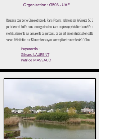
Organisation : G503 - UAF
Réussite pour cette 6ème édition du Paris-Provins relancée par le Groupe 503
parfaitement huilée dans son organisation. Avec un plus appréciable : la météo a
été très clémente sur la majorité du parcours, ce qui est assez inhabituel en cette
saison. Félicitation aux 61 marcheurs ayant accompli cette marche de 100km.
Paparazzis :
Gérard LAURENT
Patrice MASSAUD
Lien sur les noms
Voir