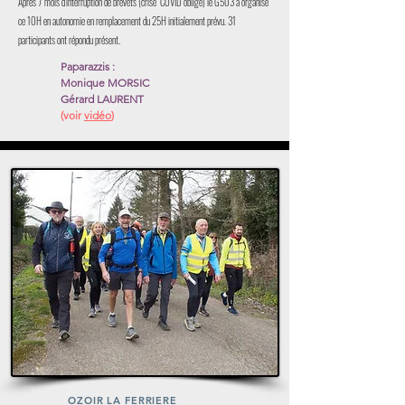
Après 7 mois d'interruption de brevets (crise COVID oblige) le G503 a organisé
ce 10H en autonomie en remplacement du 25H initialement prévu. 31
participants ont répondu présent.
Paparazzis :
Monique MORSIC
Gérard LAURENT
(voir
vidéo
)
Voir
Lire
OZOIR LA FERRIERE