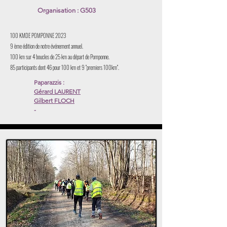
Organisation : G503
100 KM
DE POMPONNE 2023
9 ème édition de notre événement annuel.
100 km sur 4 boucles de 25 km au départ de Pomponne.
85 participants dont 46 pour 100 km et 9 "premiers 100km".
Paparazzis :
Gérard LAURENT
Gilbert FLOCH
-
Lien sur les noms
Voir