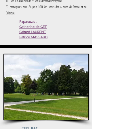
100 km sur 4 boucles de 25 km au départ de Pomponne.
67 participants dont 34 pour 100 km venus des 4 coins de France et de
Belgique.
Paparazzis :
Catherine de CET
Gérard LAURENT
Patrice MASSAUD
Lien sur les noms
Voir
RENTILLY