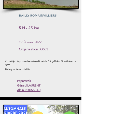
BAILLY-ROMAINVILLIERS
5 H - 25 km
19 février 2022
Organisation : G503
41 participants pour ce brevet au départ de Bailly-R dont 28 extérieurs au
G503.
Belle journée ensoleillée.
Paparazzis :
Gérard LAURENT
Alain ROUSSEAU
Liens sur les noms
-